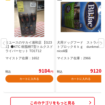
リユースのサカイ浦和店 【G23
犬用ドッグフード ストラバイ
1】⚫️KTC 樹脂柄T型トルクスド
トブロック６ｋｇ dunkmel a
ライバーセット TD1T12
nicoli様
マイストア在庫：
1652
マイストア在庫：
2966
9184
9120
税込
円
税込
円
カートに入れる
カートに入れる
このカテゴリをもっと見る