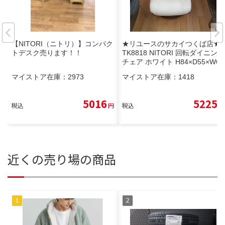
【NITORI（ニトリ）】コンパク
★リユースのサカイつくば店★
トデスク売ります！！
TK8818 NITORI 回転ダイニング
チェア ホワイト H84×D55×W61
クリーニング済み
マイストア在庫：
2973
マイストア在庫：
1418
5016
5225
税込
円
税込
円
近くの売り場の商品