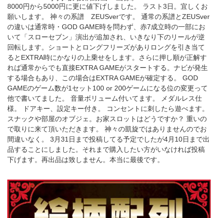
8000円から5000円に更に値下げしました。 ラスト3日。宜しくお
願いします。 神々の系譜 ZEUSverです。 通常の系譜とZEUSver
の違いは通常時・GOD GAME時を問わず、赤7成立時の一部にお
いて「スローセブン」演出が追加され、いきなり下のリールが逆
回転します。ショートとロングフリーズがありロングを引き当て
るとEXTRA時にかなりの上乗せをします。さらに押し順が正解す
れば通常からでも直接EXTRA GAMEがスタートする。ナビが発生
する場合もあり、この場合はEXTRA GAMEが確定する。 GOD
GAMEのゲーム数が1セット100 or 200ゲームになる位の変更って
他で書いてました。 音量ボリューム付いてます。 メダルレス仕
様。 ドアキー、設定キー付き。 コンセントに刺したら遊べます。
スナックや部屋のオブジェ。お家スロットはどうですか？ 重いの
で取りに来て頂いただきます。 神々の凱旋ではありませんのでお
間違いなく。 3月31日まで投稿してる予定でしたが4月10日まで出
品することにしました。それまで購入したい方がいなければ投稿
下げます。再出品は致しません。本当に最後です。