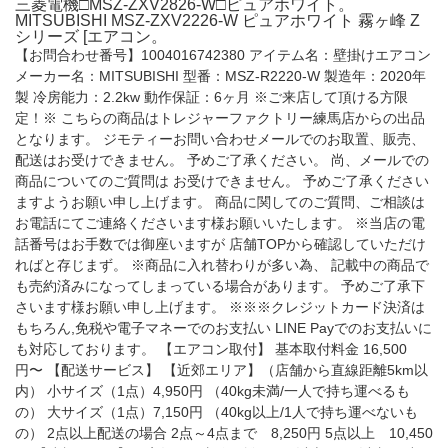
三菱電機□MSZ-ZXV2826-W□ピュアホワイト。
MITSUBISHI MSZ-ZXV2226-W ピュアホワイト 霧ヶ峰 Z
シリーズ [エアコン。
【お問合わせ番号】1004016742380 アイテム名：壁掛けエアコン
メーカー名：MITSUBISHI 型番：MSZ-R2220-W 製造年：2020年
製 冷房能力：2.2kw 動作保証：6ヶ月 ※ご来店して頂ける方限
定！※ こちらの商品はトレジャーファクトリー練馬店からの出品
となります。 ジモティーお問い合わせメールでのお取置、販売、
配送はお受けできません。 予めご了承ください。 尚、メールでの
商品についてのご質問は お受けできません。 予めご了承ください
ますようお願い申し上げます。 商品に関してのご質問、ご相談は
お電話にてご連絡くださいます様お願いいたします。 ※当店の電
話番号はお手数では御座いますが 店舗TOPから確認していただけ
ればと存じまず。 ※商品に入れ替わりが多い為、 記載中の商品で
も売約済みになってしまっている場合があります。 予めご了承下
さいます様お願い申し上げます。 ※※※クレジットカード決済は
もちろん,免税や電子マネーでのお支払い LINE Payでのお支払いに
も対応しております。 【エアコン取付】 基本取付料金 16,500
円〜 【配送サービス】 【近郊エリア】（店舗から直線距離5km以
内） 小サイズ（1点）4,950円 （40kg未満/一人で持ち運べるも
の） 大サイズ（1点）7,150円 （40kg以上/1人で持ち運べないも
の） 2点以上配送の場合 2点～4点まで 8,250円 5点以上 10,450