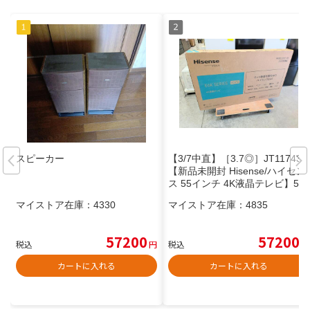
スピーカー
【3/7中直】［3.7◎］JT11743
【新品未開封 Hisense/ハイセン
ス 55インチ 4K液晶テレビ】55
E6K 家電 映像機器 テレビ
マイストア在庫：
4330
マイストア在庫：
4835
57200
57200
税込
円
税込
円
カートに入れる
カートに入れる