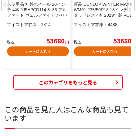
未使用品 社外ホイール 20イン
新品 DUNLOP WINTER MAXX
チ 4本 9J5HPCD114.3+35 アル
WM01 235/50R18 18インチ ス
ファード ヴェルファイア ハリア
タッドレス 4本 2019年製 VOLV
ー等 (VHG221) クレジットカー
O/V60クロスカントリー /X3
マイストア在庫：
1314
マイストア在庫：
4488
ド QR決済可能
等 (JR32) クレジットカード Q
R決済可能
53680
53680
税込
円
税込
円
カートに入れる
カートに入れる
このカテゴリをもっと見る
この商品を見た人はこんな商品も見て
います