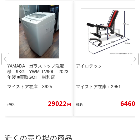
YAMADA ガラストップ洗濯
アイロテック
機 9KG YWM-TV90L 2023
年製 ■買取GO‼ 栄和店
マイストア在庫：
3925
マイストア在庫：
2951
29022
6460
税込
円
税込
円
近くの売り場の商品