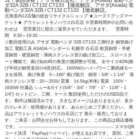
32｜製品情報｜アサダ株式会社。アサダ(Asada) 電動ベン
ダ32A 32B / CT132 CT133 【徹底解説。アサダ(Asada) 電
動ベンダ32A 32B / CT132 CT133 【徹底解説。
北海道内12店舗の総合リサイクルショップ ★ユーズドグッズマー
ケット★ アウトレットモノハウス白石店 ※営業時間外のお問い合
わせは 翌営業日に順次ご返答させていただきます。 営業時
間 9:30～19:30 -------------------------------------------------------------
☆数回使用のみ アサダ 電動ベンダ 32B CT133 三脚付き 銅管曲げ
加工 電動工具 ASADA ベンダー☆ 札幌市 白石店 軟質銅管・半硬
質銅管・硬質銅管・薄肉ステンレス管の曲げ加工に。 スロースタ
ート機能で、曲げ始め時の角度の微調整が可能。 全サイズ4DR(曲
げ半径が銅管直径の4倍)対応。 1600Wのハイパワー二重絶縁モー
タを採用。 曲げ角度 0～180° 曲げ能力 銅管：5/8"～1 1/4" 薄
肉ステンレス管：20～25SU 質量 14.5kg(本体) 電源 100V・
1600W 付属品 シュー&ガイド(5/8"・3/4"・7/8"・1"・11/8"・1
1/4") セットピン、三脚、ケース 数回使用しただけのUSED品で
す。 動作は確認済みです。 大きなダメージはありませんが、多少
のスレキズ・使用感があります。 あらかじめご了承ください。 商
品はアウトレットモノハウス白石店にて 展示・販売しておりま
す。 ご来店・お問合せお待ちしております。 この商品は税込価格
です。 ------------------------------------------------------------- スマホQR
コード決済 「PayPay(ペイペイ)」が使えるお店です。 原則、ご来