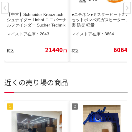
【中古】Schneider Kreuznach
●ニチネン●ミスターヒート2 カ
シュナイダー Linhof ユニバーサ
セットボンベ式ガスヒーター 災
ルファインダー Sucher Technik
害 防災 軽量
a 4x5
マイストア在庫：
2643
マイストア在庫：
3864
21440
6064
税込
円
税込
円
近くの売り場の商品