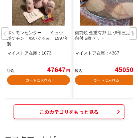
ポケモンセンター ミュウ
備前焼 金重有邦 皿 伊部三足平
ポケモン ぬいぐるみ 1997年
向付 5枚セット
製
マイストア在庫：
1673
マイストア在庫：
4367
47647
45050
税込
円
税込
円
カートに入れる
カートに入れる
このカテゴリをもっと見る