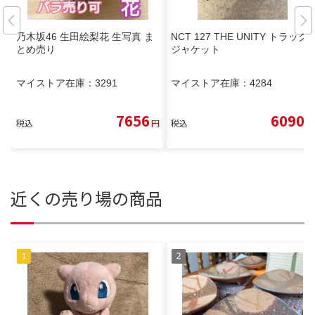
乃木坂46 生田絵梨花 生写真 ま
NCT 127 THE UNITY トラック
とめ売り
ジャケット
マイストア在庫：
3291
マイストア在庫：
4284
7656
6090
税込
円
税込
円
近くの売り場の商品