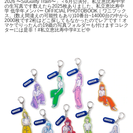
2026 〜SuGuilty Train〜」＜6月公演分。私立恵比寿中学
の生写真です数えたら2025枚ありました。私立恵比寿中
学 低学年メンバー OFFICIAL PHOTOBOOK｜ワニブック
ス。(数え間違えの可能性もあり)10番台~14000台の中から
2000枚です2桁はどこ探してもなかったのでレアです！オ
マケでりったんの19歳の写真フォルダーも付けますコレク
ターには是非！#私立恵比寿中学#エビ中