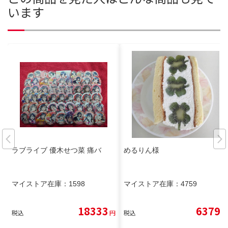
います
ラブライブ 優木せつ菜 痛バ
めるりん様
マイストア在庫：
1598
マイストア在庫：
4759
18333
6379
税込
円
税込
円