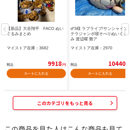
【新品】大谷翔平 FACO ぬい
d*3様 ラブライブ!サンシャイン
ぐるみまとめ
テラジャンボ寝そべりぬいぐる
み 渡辺曜 難ア
マイストア在庫：
3682
マイストア在庫：
2970
9918
10440
税込
円
税込
円
カートに入れる
カートに入れる
このカテゴリをもっと見る
この商品を見た人はこんな商品も見て