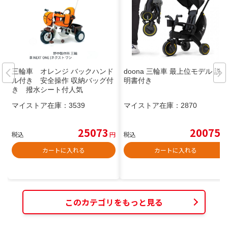
三輪車 オレンジ バックハンド
doona 三輪車 最上位モデル 説
ル付き 安全操作 収納バッグ付
明書付き
き 撥水シート付人気
マイストア在庫：
3539
マイストア在庫：
2870
25073
20075
税込
円
税込
円
カートに入れる
カートに入れる
このカテゴリをもっと見る