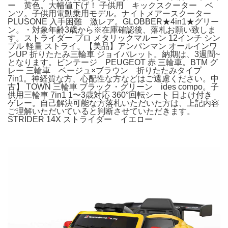
ー 黄色。大幅値下げ！ 子供用 キックスクーター ベ
ンツ。子供用電動乗用モデル。ナイトメアースクーター
PLUSONE 入手困難 激レア。GLOBBER★4in1★グリー
ン。・対象年齢3歳から※在庫確認後、落札お願い致しま
す。ストライダー プロ メタリックマルーン 12インチ シン
プル 軽量 ストライ。【美品】アンパンマン オールインワ
ンUP 折りたたみ三輪車 ジョイパレット。納期は、3週間~
となります。ビンテージ PEUGEOT 赤 三輪車。BTM グ
レー 三輪車 ベージュ×ブラウン 折りたたみタイプ
7in1。神経質な方、心配性な方などはご遠慮ください。中
古】 TOWN 三輪車 ブラック・グリーン ides compo。子
供用三輪車 7in1 1〜3歳対応 360°回転シート 日よけ付き
ゲレー。自己解決可能な方落札いただいた方は、上記内容
ご理解いただいていると判断させていただきます。
STRIDER 14X ストライダー イエロー