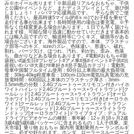
み※ホイール光ります！※新品超リアルなおもちゃ、子供
と公園やイベントなど、またディスプレイとして、遊び倒
しましょう！！パパママ応援商品です。 平らな所でご使
用ください。最高時速5マイル(約8ｋｍ)でお子様を乗せて
走行する事が出来ます！長時間使用の場合は要充電。※予
告なく仕様変更ある場合があります。１日でも早く届けら
れます様、可能な限り迅速に動かせていただきます基本的
には輸入品ですので、輸送時等につくキズ、破損等がある
場合がございます。海外製品ですので、本体、プラスチッ
ク部等へのキズ、sizeのズレ、色味違い、形違い、破れ、
割れ、パーツ欠け、ほつれ、汚れ、剥がれ、歪み、色落
ち、曲がりなどある場合もあります。#電動#おもちゃ#新
築祝い#誕生日#プレゼント#アメ車#孫#イベント#子供#出
産祝い#パパ#大喜び#車好き#息子製品カテゴリ：電動乳
母車中国製フルタイム使用：60分以上車両の最大負荷強
度：30kg-40kg程度車長：100cm-110cm電気玩具電池の充
放電時間：600回以上本体のプラスチック厚さ：3mm-
3.5mm色の分類：2.4Gブルートゥースリモコン付きハイホ
ワイトハイレッド2.4Gブルートゥース+ライトラウンド[ク
ールレッド] 2.4Gブルートゥース+ライトラウンド[オーロ
ラホワイト] 2.4Gブルートゥースリモコン付き[オーロラホ
ワイト]クールレッド] 2.4Gブルートゥース+ライトラウン
ドトップ[クールレッド] 2.4Gブルートゥース+ライトラウ
ンドトップ[オーロラホワイト]ドライブタイプ：デュアル
ドライブビデオゲームの種類：車年齢：12ヶ月18ヶ月2歳
3歳4歳5歳6歳パッケージに含まれるもの：1人子供乗。楽
天市場】乗り物 おもちゃ 屋内用 電動乗用カー ランボルギ
ーニ。必ずや好かれます。ホンダ ローラースルーゴーゴ