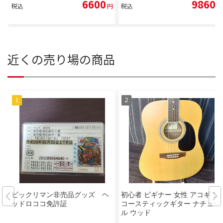
6600
9860
税込
円
税込
円
近くの売り場の商品
ビックリマン非売品グッズ ヘ
初心者 ビギナー 女性 アコギ ア
ッドロココ免許証
コースティックギター ナチュラ
ル ウッド