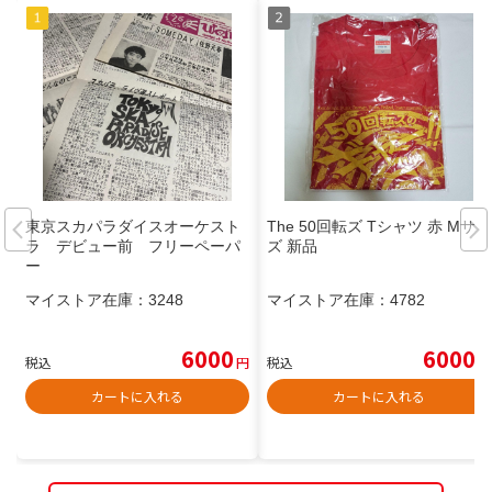
東京スカパラダイスオーケスト
The 50回転ズ Tシャツ 赤 Mサイ
ラ デビュー前 フリーペーパ
ズ 新品
ー
マイストア在庫：
3248
マイストア在庫：
4782
6000
6000
税込
円
税込
円
カートに入れる
カートに入れる