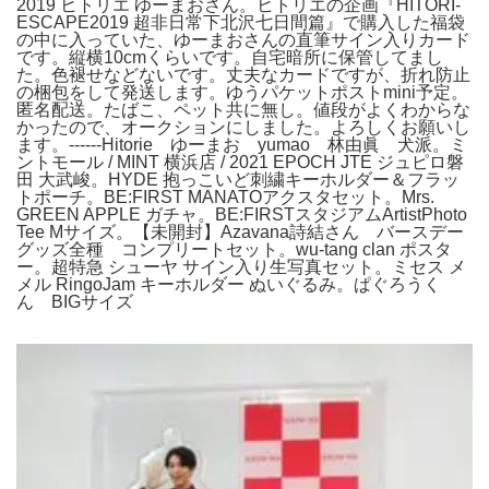
2019 ヒトリエ ゆーまおさん。ヒトリエの企画『HITORI-
ESCAPE2019 超非日常下北沢七日間篇』で購入した福袋
の中に入っていた、ゆーまおさんの直筆サイン入りカード
です。縦横10cmくらいです。自宅暗所に保管してまし
た。色褪せなどないです。丈夫なカードですが、折れ防止
の梱包をして発送します。ゆうパケットポストmini予定。
匿名配送。たばこ、ペット共に無し。値段がよくわからな
かったので、オークションにしました。よろしくお願いし
ます。------Hitorie ゆーまお yumao 林由眞 犬派。ミ
ントモール / MINT 横浜店 / 2021 EPOCH JTE ジュピロ磐
田 大武峻。HYDE 抱っこいど刺繍キーホルダー＆フラッ
トポーチ。BE:FIRST MANATOアクスタセット。Mrs.
GREEN APPLE ガチャ。BE:FIRSTスタジアムArtistPhoto
Tee Mサイズ。【未開封】Azavana詩結さん バースデー
グッズ全種 コンプリートセット。wu-tang clan ポスタ
ー。超特急 シューヤ サイン入り生写真セット。ミセス メ
メル RingoJam キーホルダー ぬいぐるみ。ぱぐろうく
ん BIGサイズ